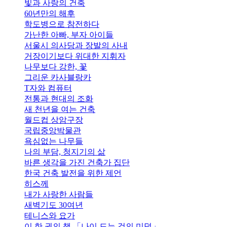
빛과 사랑의 건축
60년만의 해후
학도병으로 참전하다
가난한 아빠, 부자 아이들
서울시 의사당과 장발의 사내
거장이기보다 위대한 지휘자
나무보다 강한, 꽃
그리운 카사블랑카
T자와 컴퓨터
전통과 현대의 조화
새 천년을 여는 건축
월드컵 상암구장
국립중앙박물관
욕심없는 나무들
나의 부담, 청지기의 삶
바른 생각을 가진 건축가 집단
한국 건축 발전을 위한 제언
히스께
내가 사랑한 사람들
새벽기도 30여년
테니스와 요가
이 한 권의 책,「나이 드는 것의 미덕」