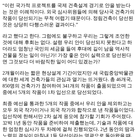
“이런 국가적 프로젝트를 국제 건축설계 경기로 안을 받는다
는 것은 이례적이다. 외국 심사위원들에 의해 당사국 건축가의
작품이 당선되기는 무척 어렵기 때문이다. 정림건축이 당선된
것은 상당히 다행스러운 결과이다.”
라고 했다고 한다. 그럼에도 불구하고 우리는 그렇게 조언한
것에 대해 후회는 없다. 설령 우리 안이 당선되지 못한다고 하
더라도 엄청난 국민의 세금을 들여 후대에 길이 남을 역사적
건물을 짓는 일이 아닌가! 가장 좋은 안이 실력으로 당선된다
면 그것보다 더 바람직한 일이 어디 있겠는가?
2개월이라는 짧은 현상설계 기간이었지만 새 국립중앙박물관
에 대한 세계 건축가들의 관심과 열기는 뜨거웠다. 총 46개국,
850명의 건축가가 참여하여 341개의 작품이 출품되었으며 그
중에서 5개의 작품이 1차 입선으로 당선되었다.
최종 예선을 통과한 5개의 작품 중에서 우리 안을 제외하고는
모두 외국 작가이거나 외국 작가와 합작으로 낸 작품들이었다.
입선작에 한해서만 2차 설계 응모에 참가할 기회가 주어졌다.
꼬박 1년 동안 작품을 준비하여 제출했는데, 기술과 작품에 대
한 엄정한 심사가 두 차례에 걸쳐 진행되었다. 2년 동안의 땀과
노력의 결실이 마침내 1등 당선이라는 영광으로 돌아왔을 때,