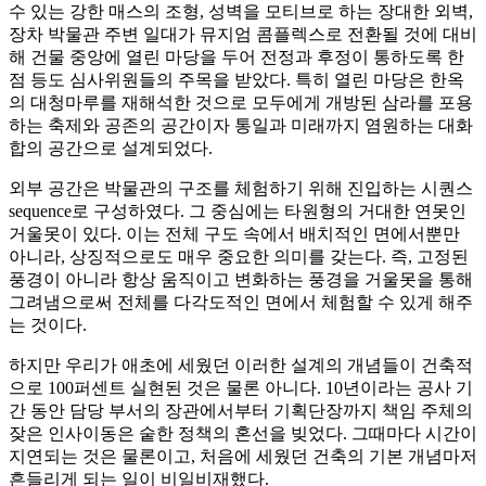
수 있는 강한 매스의 조형, 성벽을 모티브로 하는 장대한 외벽,
장차 박물관 주변 일대가 뮤지엄 콤플렉스로 전환될 것에 대비
해 건물 중앙에 열린 마당을 두어 전정과 후정이 통하도록 한
점 등도 심사위원들의 주목을 받았다. 특히 열린 마당은 한옥
의 대청마루를 재해석한 것으로 모두에게 개방된 삼라를 포용
하는 축제와 공존의 공간이자 통일과 미래까지 염원하는 대화
합의 공간으로 설계되었다.
외부 공간은 박물관의 구조를 체험하기 위해 진입하는 시퀀스
sequence로 구성하였다. 그 중심에는 타원형의 거대한 연못인
거울못이 있다. 이는 전체 구도 속에서 배치적인 면에서뿐만
아니라, 상징적으로도 매우 중요한 의미를 갖는다. 즉, 고정된
풍경이 아니라 항상 움직이고 변화하는 풍경을 거울못을 통해
그려냄으로써 전체를 다각도적인 면에서 체험할 수 있게 해주
는 것이다.
하지만 우리가 애초에 세웠던 이러한 설계의 개념들이 건축적
으로 100퍼센트 실현된 것은 물론 아니다. 10년이라는 공사 기
간 동안 담당 부서의 장관에서부터 기획단장까지 책임 주체의
잦은 인사이동은 숱한 정책의 혼선을 빚었다. 그때마다 시간이
지연되는 것은 물론이고, 처음에 세웠던 건축의 기본 개념마저
흔들리게 되는 일이 비일비재했다.