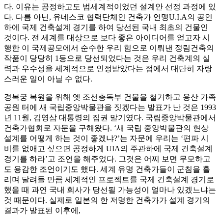
다. 이유는 공정하고도 범세계적이었던 설계안 선정 과정에 있
다. 다름 아닌, 유네스코 협력단체인 건축가 연맹U.I.A의 공인
하에 국제 건축설계 경기를 하여 당선된 국내 최초의 건물인
것이다. 전 세계를 대상으로 보다 좋은 아이디어를 얻고자 시
행한 이 국제공모에서 순수한 우리 힘으로 이뤄낸 정림건축의
작품이 당당히 1등으로 당선되었다는 것은 우리 건축계의 실
력과 우수성을 세계적으로 인정받았다는 점에서 대단히 자랑
스러운 일이 아닐 수 없다.
경복궁 복원을 위해 옛 조선총독부 건물을 철거하고 용산 가족
공원 터에 새 국립중앙박물관을 짓겠다는 발표가 난 것은 1993
년 11월, 김영삼 대통령의 집권 말기였다. 국립중앙박물관에서
건축가협회로 자문을 구해왔다. ‘새 국립 중앙박물관의 현상
설계를 어떻게 하는 것이 좋겠냐?’는 자문에 우리는 ‘편파 시
비를 없애고 싶으면 공정하게 UIA의 주관하에 국제 건축설계
경기를 하라’고 조언을 해주었다. 그것은 어찌 보면 무모하고
도 용감한 조언이기도 했다. 세계 유명 건축가들이 군침을 흘
리며 달려들 만큼 세계적인 프로젝트를 국제 건축설계 경기로
했을 때 과연 국내 회사가 당선될 가능성이 얼마나 있겠느냐는
것 때문이다. 실제로 일본의 한 저명한 건축가가 설계 경기의
결과가 발표된 이후에,